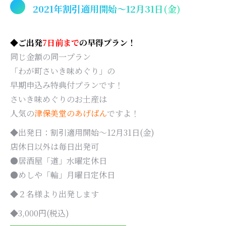
2021年割引適用開始〜12月31日(金)
◆ご出発
7日前まで
の早得プラン！
同じ金額の同一プラン
「わが町さいき味めぐり」の
早期申込み特典付プランです！
さいき味めぐりのお土産は
人気の
津保美堂のあげぱん
ですよ！
◆出発日：割引適用開始〜12月31日(金)
店休日以外は毎日出発可
●居酒屋「道」水曜定休日
●めしや「輪」月曜日定休日
◆２名様より出発します
◆3,000円(税込)