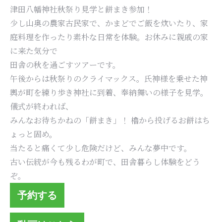
津田八幡神社秋祭り見学と餅まき参加！
少し山奥の農家古民家で、かまどでご飯を炊いたり、家
庭料理を作ったり素朴な日常を体験。お休みに親戚の家
に来た気分で
田舎の秋を過ごすツアーです。
午後からは秋祭りのクライマックス。氏神様を乗せた神
輿が町を練り歩き神社に到着、奉納舞いの様子を見学。
儀式が終われば、
みんなお待ちかねの「餅まき」！ 櫓から投げるお餅はち
ょっと固め。
当たると痛くて少し危険だけど、みんな夢中です。
古い伝統が今も残るわが町で、田舎暮らし体験をどう
ぞ。
予約する