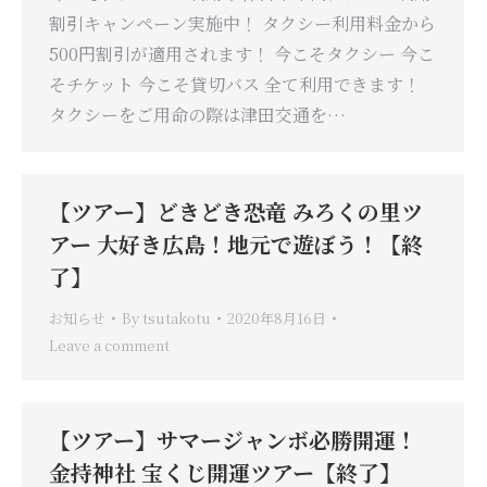
割引キャンペーン実施中！ タクシー利用料金から
500円割引が適用されます！ 今こそタクシー 今こ
そチケット 今こそ貸切バス 全て利用できます！
タクシーをご用命の際は津田交通を…
【ツアー】どきどき恐竜 みろくの里ツ
アー 大好き広島！地元で遊ぼう！【終
了】
お知らせ
By
tsutakotu
2020年8月16日
Leave a comment
【ツアー】サマージャンボ必勝開運！
金持神社 宝くじ開運ツアー【終了】