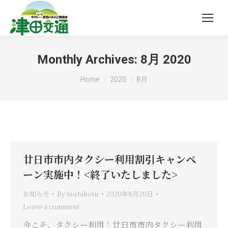
Monthly Archives:
8月 2020
You are here:
Home
2020
8月
廿日市市内タクシー利用割引キャンペ
ーン実施中！<終了いたしました>
お知らせ
By
tsutakotu
2020年8月20日
Leave a comment
今こそ、タクシー利用！廿日市市内タクシー利用